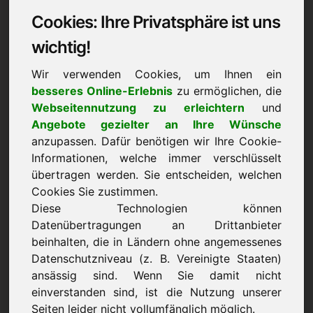
Cookies: Ihre Privatsphäre ist uns
Datenschutzerklärung:
wichtig!
1) Verantwortlicher
Wir verwenden Cookies, um Ihnen ein
besseres Online-Erlebnis
zu ermöglichen, die
Verantwortlicher für die Erhebung, Verarbeitung
Webseitennutzung zu erleichtern
und
und Nutzung Ihrer personenbezogenen Daten im
Angebote gezielter an Ihre Wünsche
Sinne von Art. 4 Nr. 7 DSGVO ist
anzupassen. Dafür benötigen wir Ihre Cookie-
Frank Heilmann, Eichenring 3, 94060 Pocking,
Informationen, welche immer verschlüsselt
Deutschland
übertragen werden. Sie entscheiden, welchen
Sofern Sie der Erhebung, Verarbeitung oder
Cookies Sie zustimmen.
Nutzung Ihrer Daten durch uns nach Maßgabe
Diese Technologien können
dieser Datenschutzbestimmungen insgesamt oder
Datenübertragungen an Drittanbieter
für einzelne Maßnahmen widersprechen wollen,
beinhalten, die in Ländern ohne angemessenes
Datenschutzniveau (z. B. Vereinigte Staaten)
können Sie Ihren Widerspruch an den
ansässig sind. Wenn Sie damit nicht
Verantwortlichen richten. Sie können diese
einverstanden sind, ist die Nutzung unserer
Datenschutzerklärung jederzeit speichern und
Seiten leider nicht vollumfänglich möglich.
ausdrucken.