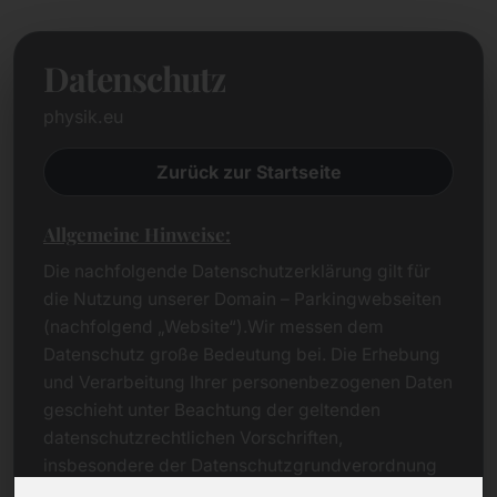
Datenschutz
physik.eu
Zurück zur Startseite
Allgemeine Hinweise:
Die nachfolgende Datenschutzerklärung gilt für
die Nutzung unserer Domain – Parkingwebseiten
(nachfolgend „Website“).Wir messen dem
Datenschutz große Bedeutung bei. Die Erhebung
und Verarbeitung Ihrer personenbezogenen Daten
geschieht unter Beachtung der geltenden
datenschutzrechtlichen Vorschriften,
insbesondere der Datenschutzgrundverordnung
(DSGVO).